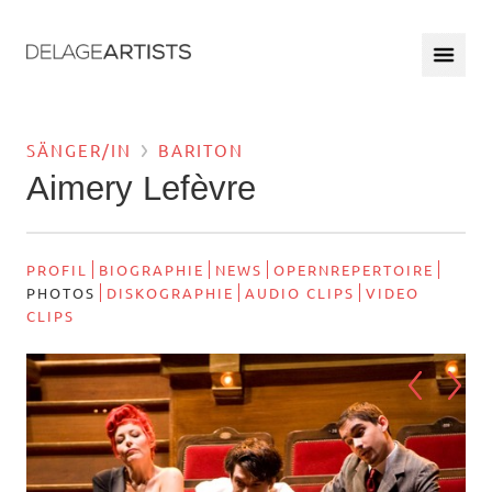
SÄNGER/IN
BARITON
Aimery Lefèvre
PROFIL
BIOGRAPHIE
NEWS
OPERNREPERTOIRE
PHOTOS
DISKOGRAPHIE
AUDIO CLIPS
VIDEO
CLIPS