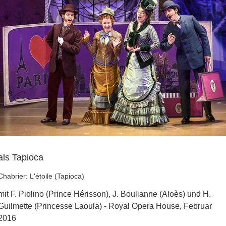
als Tapioca
Chabrier: L'étoile (Tapioca)
mit F. Piolino (Prince Hérisson), J. Boulianne (Aloès) und H.
Guilmette (Princesse Laoula) - Royal Opera House, Februar
2016