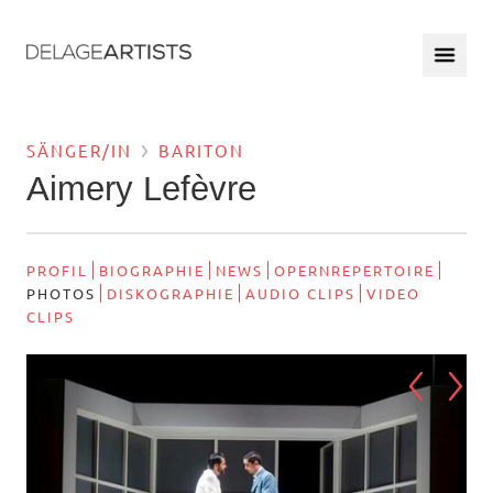
SÄNGER/IN
BARITON
Aimery Lefèvre
PROFIL
BIOGRAPHIE
NEWS
OPERNREPERTOIRE
PHOTOS
DISKOGRAPHIE
AUDIO CLIPS
VIDEO
CLIPS