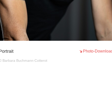
Portrait
Photo-Downloa
© Barbara Buchmann-Cotterot