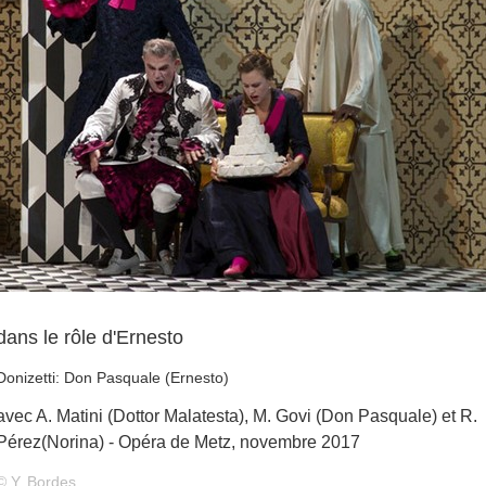
dans le rôle d'Ernesto
Donizetti: Don Pasquale (Ernesto)
avec A. Matini (Dottor Malatesta), M. Govi (Don Pasquale) et R.
Pérez(Norina) - Opéra de Metz, novembre 2017
© Y. Bordes