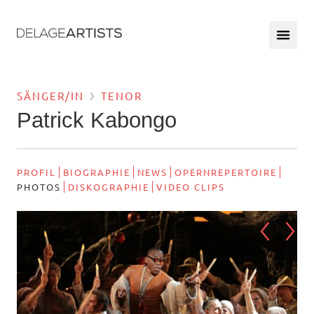
SÄNGER/IN
TENOR
Patrick Kabongo
PROFIL
BIOGRAPHIE
NEWS
OPERNREPERTOIRE
PHOTOS
DISKOGRAPHIE
VIDEO CLIPS