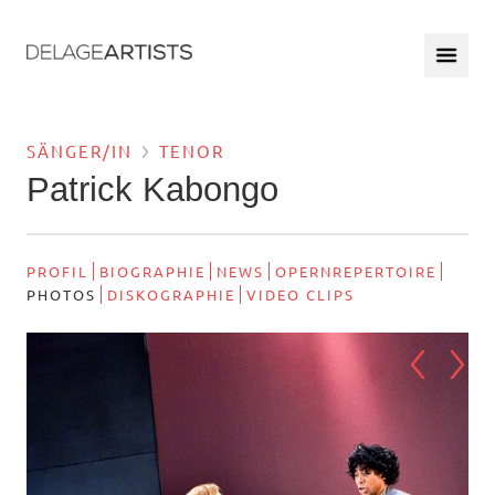
SÄNGER/IN
TENOR
Patrick Kabongo
PROFIL
BIOGRAPHIE
NEWS
OPERNREPERTOIRE
PHOTOS
DISKOGRAPHIE
VIDEO CLIPS