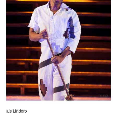
34
/34
als Lindoro