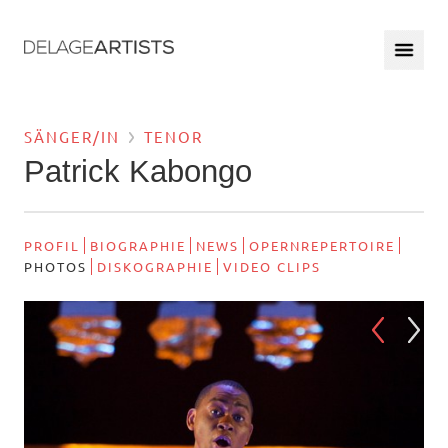
SÄNGER/IN
TENOR
Patrick Kabongo
PROFIL
BIOGRAPHIE
NEWS
OPERNREPERTOIRE
PHOTOS
DISKOGRAPHIE
VIDEO CLIPS