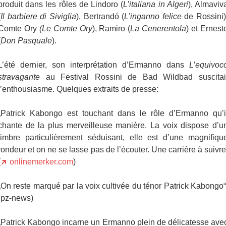
produit dans les rôles de Lindoro (
L’italiana in Algeri
), Almaviv
(
Il barbiere di Siviglia
), Bertrandó (
L’inganno felice
de Rossini)
Comte Ory
(Le Comte Ory
), Ramiro (
La Cenerentola
) et Ernest
(
Don Pasquale
).
L’été dernier, son interprétation d’Ermanno dans
L’equivoc
stravagante
au Festival Rossini de Bad Wildbad suscitai
l’enthousiasme. Quelques extraits de presse:
„Patrick Kabongo est touchant dans le rôle d’Ermanno qu’i
chante de la plus merveilleuse manière. La voix dispose d’u
timbre particulièrement séduisant, elle est d’une magnifiqu
rondeur et on ne se lasse pas de l’écouter. Une carrière à suivre
(
onlinemerker.com
)
„On reste marqué par la voix cultivée du ténor Patrick Kabongo“
(pz-news)
„Patrick Kabongo incarne un Ermanno plein de délicatesse ave