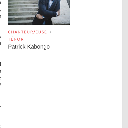
a
,
o
CHANTEUR/EUSE
o
TÉNOR
t
Patrick Kabongo
l
n
e
!
.
c