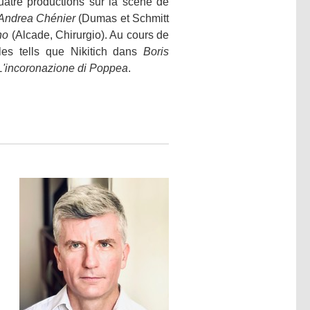
uatre productions sur la scène de
Andrea Chénier
(Dumas et Schmitt
no
(Alcade, Chirurgio). Au cours de
les tells que Nikitich dans
Boris
L'incoronazione di Poppea
.