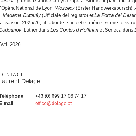
Dès sa première année à Lyon Opéra Studio, il participe à q
l’Opéra National de Lyon:
Wozzeck
(Erster Handwerksbursch),
),
Madama Butterfly
(Ufficiale del registro) et
La Forza del Desti
la saison 2025/26, il aborde sur cette même scène des rô
Godounov
, Luther dans
Les Contes d’Hoffman
et Seneca dans
Avril 2026
CONTACT
Laurent Delage
Téléphone
+43 (0) 699 17 06 74 17
E-mail
office@delage.at