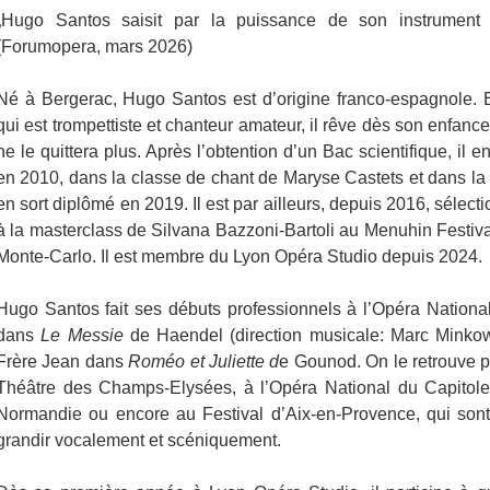
„Hugo Santos saisit par la puissance de son instrument 
(Forumopera, mars 2026)
Né à Bergerac, Hugo Santos est d’origine franco-espagnole. 
qui est trompettiste et chanteur amateur, il rêve dès son enfance
ne le quittera plus. Après l’obtention d’un Bac scientifique, il
en 2010, dans la classe de chant de Maryse Castets et dans la
en sort diplômé en 2019. Il est par ailleurs, depuis 2016, sélec
à la masterclass de Silvana Bazzoni-Bartoli au Menuhin Festiva
Monte-Carlo. Il est membre du Lyon Opéra Studio depuis 2024.
Hugo Santos fait ses débuts professionnels à l’Opéra National
dans
Le Messie
de Haendel (direction musicale: Marc Minkowsk
Frère Jean dans
Roméo et Juliette d
e Gounod. On le retrouve pa
Théâtre des Champs-Elysées, à l’Opéra National du Capitole
Normandie ou encore au Festival d’Aix-en-Provence, qui sont 
grandir vocalement et scéniquement.