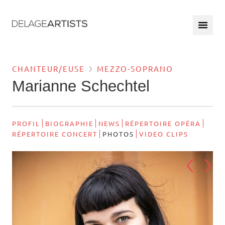
CHANTEUR/EUSE
MEZZO-SOPRANO
Marianne Schechtel
PROFIL
BIOGRAPHIE
NEWS
RÉPERTOIRE OPÉRA
RÉPERTOIRE CONCERT
PHOTOS
VIDEO CLIPS