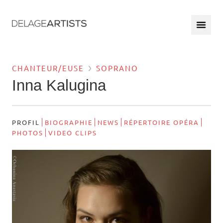
CHANTEUR/EUSE
SOPRANO
Inna Kalugina
PROFIL
BIOGRAPHIE
NEWS
RÉPERTOIRE OPÉRA
PHOTOS
VIDEO CLIPS