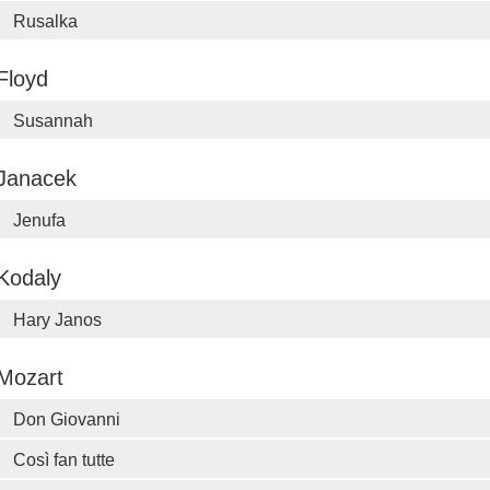
Rusalka
Floyd
Susannah
Janacek
Jenufa
Kodaly
Hary Janos
Mozart
Don Giovanni
Così fan tutte