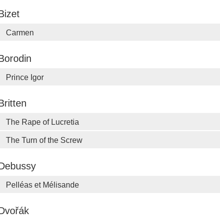
Bizet
Carmen
Borodin
Prince Igor
Britten
The Rape of Lucretia
The Turn of the Screw
Debussy
Pelléas et Mélisande
Dvořák