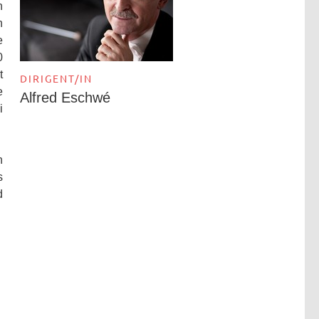
n
n
e
0
t
DIRIGENT/IN
e
Alfred Eschwé
i
n
s
d