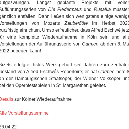
aufgezwungen. Längst geplante Projekte mit volle
Aufführungsserien von
Die Fledermaus
und
Rusalka
musste
gänzlich entfallen. Dann ließen sich wenigstens einige wenig
Vorstellungen von Mozarts
Zauberflöte
im Herbst 202
kurzfristig einrichten. Umso erfreulicher, dass Alfred Eschwé jetz
für eine komplette Wiederaufnahme in Köln sein und all
Vorstellungen der Aufführungsserie von
Carmen
ab dem 6. Ma
2022 betreuen kann!
Bizets erfolgreichstes Werk gehört seit Jahren zum zentrale
Bestand von Alfred Eschwés Repertoire; er hat
Carmen
bereit
an der Hamburgischen Staatsoper, der Wiener Volksoper un
bei den Opernfestspielen in St. Margarethen geleitet.
Details
zur Kölner Wiederaufnahme
Alle Vorstellungstermine
26.04.22