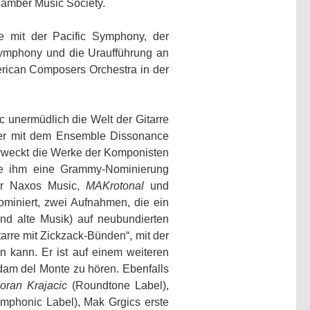
hamber Music Society.
 mit der Pacific Symphony, der
ymphony und die Uraufführung an
rican Composers Orchestra in der
c unermüdlich die Welt der Gitarre
 er mit dem Ensemble Dissonance
erweckt die Werke der Komponisten
ie ihm eine Grammy-Nominierung
r Naxos Music,
MAKrotonal
und
ominiert, zwei Aufnahmen, die ein
und alte Musik) auf neubundierten
tarre mit Zickzack-Bünden“, mit der
 kann. Er ist auf einem weiteren
dam del Monte zu hören. Ebenfalls
oran Krajacic
(Roundtone Label),
mphonic Label), Mak Grgics erste