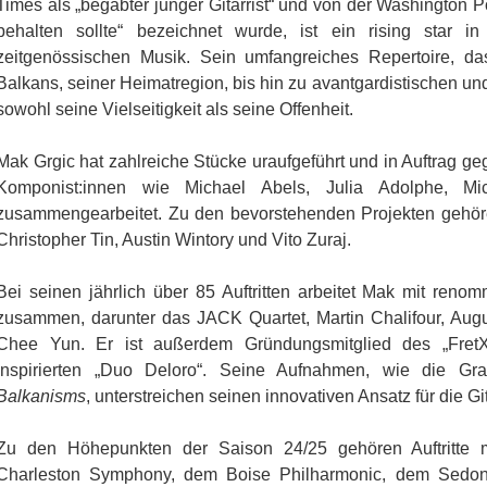
Times als „begabter junger Gitarrist“ und von der Washington P
behalten sollte“ bezeichnet wurde, ist ein rising star 
zeitgenössischen Musik. Sein umfangreiches Repertoire, d
Balkans, seiner Heimatregion, bis hin zu avantgardistischen un
sowohl seine Vielseitigkeit als seine Offenheit.
Mak Grgic hat zahlreiche Stücke uraufgeführt und in Auftrag g
Komponist:innen wie Michael Abels, Julia Adolphe, 
zusammengearbeitet. Zu den bevorstehenden Projekten gehör
Christopher Tin, Austin Wintory und Vito Zuraj.
Bei seinen jährlich über 85 Auftritten arbeitet Mak mit ren
zusammen, darunter das JACK Quartet, Martin Chalifour, Augu
Chee Yun. Er ist außerdem Gründungsmitglied des „Fr
inspirierten „Duo Deloro“. Seine Aufnahmen, wie die G
Balkanisms
, unterstreichen seinen innovativen Ansatz für die Git
Zu den Höhepunkten der Saison 24/25 gehören Auftritte
Charleston Symphony, dem Boise Philharmonic, dem Sedo