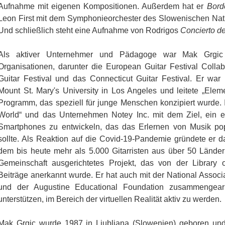
Aufnahme mit eigenen Kompositionen. Außerdem hat er
Bord
Leon First mit dem Symphonieorchester des Slowenischen Na
Und schließlich steht eine Aufnahme von Rodrigos
Concierto d
Als aktiver Unternehmer und Pädagoge war Mak Grgic 
Organisationen, darunter die European Guitar Festival Collab
Guitar Festival und das Connecticut Guitar Festival. Er war 
Mount St. Mary's University in Los Angeles und leitete „Eleme
Programm, das speziell für junge Menschen konzipiert wurde. 
World“ und das Unternehmen Notey Inc. mit dem Ziel, ein ein
Smartphones zu entwickeln, das das Erlernen von Musik pop
sollte. Als Reaktion auf die Covid-19-Pandemie gründete er da
dem bis heute mehr als 5.000 Gitarristen aus über 50 Länder
Gemeinschaft ausgerichtetes Projekt, das von der Library o
Beiträge anerkannt wurde. Er hat auch mit der National Associ
und der Augustine Educational Foundation zusammengear
unterstützen, im Bereich der virtuellen Realität aktiv zu werden.
Mak Grgic wurde 1987 in Ljubljana (Slowenien) geboren und 