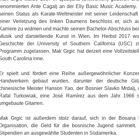
renommierten Ante Cagalj an der Elly Basic Music Academy. I
seinen Status als Karate-Weltmeister mit seiner Leidenschaft 
einer Verletzung des linken Daumens beschloss er, sich au
Karriere zu widmen und machte seinen Bachelor-Abschluss bei Al
Musik und darstellende Kunst in Wien. Im Herbst 2017 wurd
Geschichte der University of Southern California (USC) 
Programm zugelassen. Mak Grgic hat derzeit eine Vollzeitstell
South Carolina inne.
Er spielt und fördert eine Reihe außergewöhnlicher Konzer
Handwerkern gebaut wurden, darunter der deutsche Gita
chinesische Meister Hanson Yao, der Bosnier Slavko Mrdalj,
Rafal Turkowiak, eine José Ramírez aus dem Jahr 1966 
umgebaute Gitarren.
Mak Grgic ist außerdem stolz darauf, sich in der Bosana 
Organisation, die Geld für die bosnische Jugend sammelt.
Stipendien an ausgewählte Studenten in Südamerika.