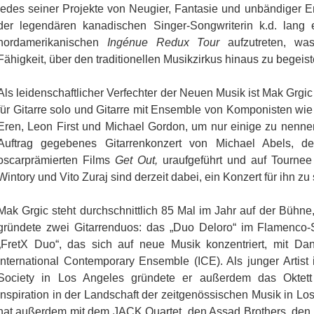
jedes seiner Projekte von Neugier, Fantasie und unbändiger En
der legendären kanadischen Singer-Songwriterin k.d. lang
nordamerikanischen
Ingénue Redux Tour
aufzutreten, was
Fähigkeit, über den traditionellen Musikzirkus hinaus zu begeiste
Als leidenschaftlicher Verfechter der Neuen Musik ist Mak Grgi
für Gitarre solo und Gitarre mit Ensemble von Komponisten wie
Eren, Leon First und Michael Gordon, um nur einige zu nennen
Auftrag gegebenes Gitarrenkonzert von Michael Abels, 
oscarprämierten Films
Get Out,
uraufgeführt und auf Tournee 
Wintory und Vito Zuraj sind derzeit dabei, ein Konzert für ihn zu
Mak Grgic steht durchschnittlich 85 Mal im Jahr auf der Bühne
gründete zwei Gitarrenduos: das „Duo Deloro“ im Flamenco-
„FretX Duo“, das sich auf neue Musik konzentriert, mit Dani
International Contemporary Ensemble (ICE). Als junger Artis
Society in Los Angeles gründete er außerdem das Oktett
Inspiration in der Landschaft der zeitgenössischen Musik in Lo
hat außerdem mit dem JACK Quartet, den Assad Brothers, den G