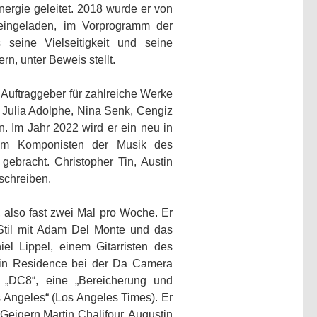
ergie geleitet. 2018 wurde er von
 eingeladen, im Vorprogramm der
 seine Vielseitigkeit und seine
rn, unter Beweis stellt.
c Auftraggeber für zahlreiche Werke
 Julia Adolphe, Nina Senk, Cengiz
. Im Jahr 2022 wird er ein neu in
dem Komponisten der Musik des
gebracht. Christopher Tin, Austin
 schreiben.
, also fast zwei Mal pro Woche. Er
Stil mit Adam Del Monte und das
el Lippel, einem Gitarristen des
t in Residence bei der Da Camera
 „DC8“, eine „Bereicherung und
s Angeles“ (Los Angeles Times). Er
eigern Martin Chalifour, Augustin