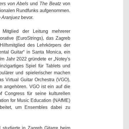
ers von Abels
und
The Beatz
von
tionalen Rundfunks aufgenommen.
e Aranjuez
bevor.
Mitglied der Leitung mehrerer
orative (EuroStrings), das Zagreb
Hilfsmitglied des Lehrkörpers der
ntal Guitar“ in Santa Monica, ein
Im Jahr 2022 gründete er „Notey's
zigartiges Spiel für Tablets und
ulärer und spielerischer machen
s Virtual Guitar Orchestra (VGO),
n angehören. VGO ist ein auf die
f Congress für seine kulturellen
ation for Music Education (NAfME)
beitet, um Ensembles dabei zu
studierte in Zagreb Gitarre beim