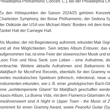
Philadelphia Philharmonic Concert. C.), bei der Philadelphia C
Zu den Höhepunkten der Saison 2024/25 gehören Konzerte
Charleston Symphony, der Boise Philharmonic, der Sedona S
der Ostküste der USA von Michael Abels' Borders mit dem Ame
Zankel Hall der Carnegie Hall.
Als Musiker, der mit Begeisterung aufnimmt, erkundet Mak Grgi
und all ihre Möglichkeiten. Sein letztes Album
Entourer
, das
aufgenommen hat, ist eine Feier der slowenischen Musik und 
Leon First und Nina Senk zum Leben - eine Aufnahme, d
einbrachte. Weitere aktuelle Aufnahmen sind
Balkanisms
fü
Mak|Bach
für MicroFest Records, ebenfalls für den Grammy n
breites musikalisches Spektrum (ethnisch, mikrotonal, neue 
Instrumenten erkunden, wie z. B. einer „prototypischen Bach-Gi
eine „wohltemperierte Gitarre“ für
Mak|Bach
geschaffen werden
Naxos-Album,
La Buena Vida
, mit dem Flamenco-Gitarristen A
erwähnenswert sind
A Night in Upper Town - the Music of Z
nominiert für einen Grammy Award, sowie
Peaceful Guitar
(Sy