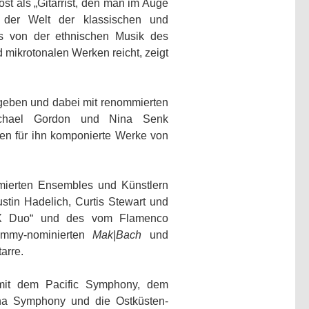
ost als „Gitarrist, den man im Auge
in der Welt der klassischen und
as von der ethnischen Musik des
d mikrotonalen Werken reicht, zeigt
egeben und dabei mit renommierten
Michael Gordon und Nina Senk
en für ihn komponierte Werke von
ommierten Ensembles und Künstlern
stin Hadelich, Curtis Stewart und
etX Duo“ und des vom Flamenco
rammy-nominierten
Mak|Bach
und
arre.
 mit dem Pacific Symphony, dem
na Symphony und die Ostküsten-