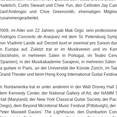
Hadelich, Curtis Stewart und Chee Yun, den Cellisten Jay C
Sant'Ambrogio und Clive Greensmith, ehemaligen Mitglie
zusammengearbeitet.
2009, im Alter von 22 Jahren, gab Mak Grgic sein professione
Rodrigos
Concierto de Aranjuez
mit dem St. Petersburg Symp
von Vladimir Lande auf. Derzeit tourt er zweimal pro Saison dur
in Europa auf. Zuletzt trat er im Musikverein und im Ko
Stockholm, in mehreren Sälen in Portugal, im Teatro Cerv
(Spanien), in der Musikakademie Sarajevo, in mehreren Sälen 
la guitare in Paris, an der Universität der Künste Zürich, im T
Grand Theater und beim Hong Kong International Guitar Festival
In Nordamerika trat er unter anderem in der Walt Disney Hall 
dem Kennedy Center, der National Gallery of Art, der NAMM S
Hall (Maryland), der New York Classical Guitar Society, der Pa
Diego), dem Beyond Microtonal Music Festival (Pittsburgh), der
Peter Maxwell Davies'
The Lighthouse
, den Dumbarton Conc