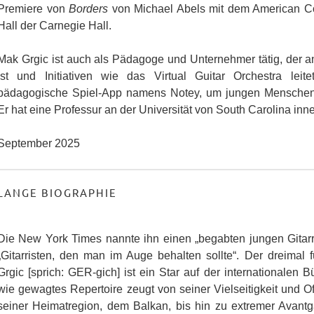
Premiere von
Borders
von Michael Abels mit dem American Co
Hall der Carnegie Hall.
Mak Grgic ist auch als Pädagoge und Unternehmer tätig, der an
ist und Initiativen wie das Virtual Guitar Orchestra leit
pädagogische Spiel-App namens Notey, um jungen Menschen d
Er hat eine Professur an der Universität von South Carolina inne
September 2025
LANGE BIOGRAPHIE
Die New York Times nannte ihn einen „begabten jungen Gitarr
„Gitarristen, den man im Auge behalten sollte“. Der dreima
Grgic [sprich: GER-gich] ist ein Star auf der internationalen
wie gewagtes Repertoire zeugt von seiner Vielseitigkeit und O
seiner Heimatregion, dem Balkan, bis hin zu extremer Avantg