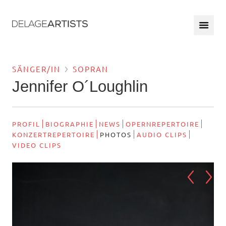
SÄNGER/IN
SOPRAN
Jennifer O´Loughlin
PROFIL
BIOGRAPHIE
NEWS
OPERNREPERTOIRE
KONZERTREPERTOIRE
PHOTOS
AUDIO CLIPS
VIDEO CLIPS