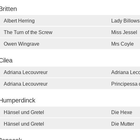
Britten
Albert Herring
Lady Billows
The Turn of the Screw
Miss Jessel
Owen Wingrave
Mrs Coyle
Cilea
Adriana Lecouvreur
Adriana Lec
Adriana Lecouvreur
Principessa 
Humperdinck
Hänsel und Gretel
Die Hexe
Hänsel und Gretel
Die Mutter