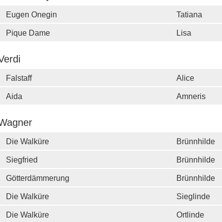
Eugen Onegin
Tatiana
Pique Dame
Lisa
Verdi
Falstaff
Alice
Aida
Amneris
Wagner
Die Walküre
Brünnhilde
Siegfried
Brünnhilde
Götterdämmerung
Brünnhilde
Die Walküre
Sieglinde
Die Walküre
Ortlinde